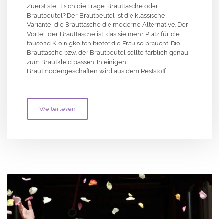
Zuerst stellt sich die Frage: Brauttasche oder
Brautbeutel? Der Brautbeutel ist die klassische
Variante, die Brauttasche die moderne Alternative. Der
Vorteil der Brauttasche ist, das sie mehr Platz für die
tausend Kleinigkeiten bietet die Frau so braucht. Die
Brauttasche bzw. der Brautbeutel sollte farblich genau
zum Brautkleid passen. In einigen
Brautmodengeschäften wird aus dem Reststoff…
Weiterlesen