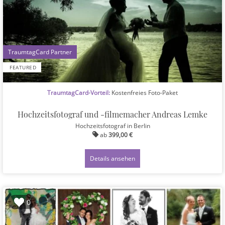
1
FEATURED
TraumtagCard-Vorteil:
Kostenfreies Foto-Paket
Hochzeitsfotograf und -filmemacher Andreas Lemke
Hochzeitsfotograf
in Berlin
ab
399,00 €
Details ansehen
0