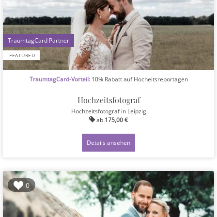
1
FEATURED
TraumtagCard-Vorteil:
10% Rabatt auf Hocheitsreportagen
Hochzeitsfotograf
Hochzeitsfotograf
in Leipzig
ab
175,00 €
Details ansehen
0