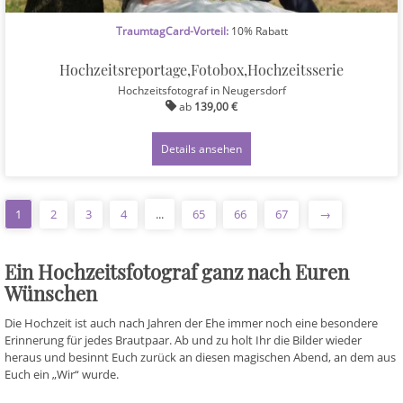
TraumtagCard-Vorteil:
10% Rabatt
Hochzeitsreportage,Fotobox,Hochzeitsserie
Hochzeitsfotograf
in Neugersdorf
ab
139,00 €
Details ansehen
1
2
3
4
...
65
66
67
→
Ein Hochzeitsfotograf ganz nach Euren
Wünschen
Die Hochzeit ist auch nach Jahren der Ehe immer noch eine besondere
Erinnerung für jedes Brautpaar. Ab und zu holt Ihr die Bilder wieder
heraus und besinnt Euch zurück an diesen magischen Abend, an dem aus
Euch ein „Wir“ wurde.