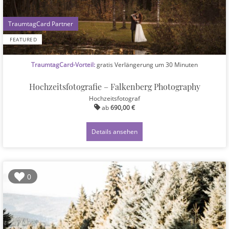
1
FEATURED
TraumtagCard-Vorteil:
gratis Verlängerung um 30 Minuten
Hochzeitsfotografie – Falkenberg Photography
Hochzeitsfotograf
ab
690,00 €
Details ansehen
0