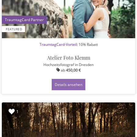
1
FEATURED
TraumtagCard-Vorteil:
10% Rabatt
Atelier Foto Klemm
Hochzeitsfotograf
in Dresden
ab
450,00 €
Details ansehen
1