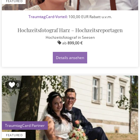
FEATURED
TraumtagCard-Vorteil:
100,00 EUR Rabatt u.v.m.
Hochzeitsfotograf Harz – Hochzeitsreportagen
Hochzeitsfotograf
in Seesen
ab
899,00 €
Details ansehen
0
1
FEATURED