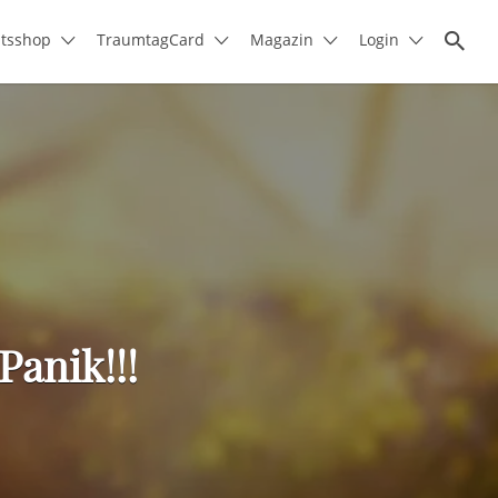
itsshop
TraumtagCard
Magazin
Login
Panik!!!