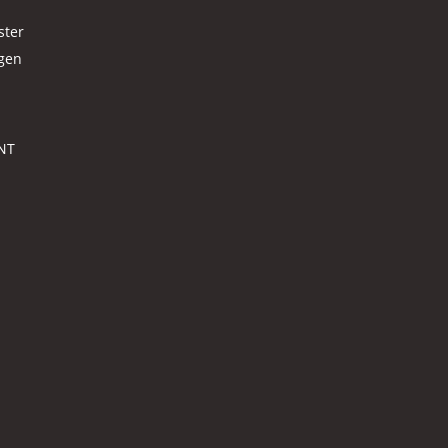
ster
agen
NT