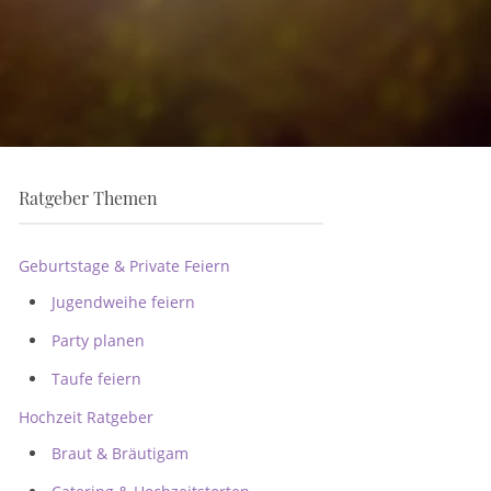
Ratgeber Themen
Geburtstage & Private Feiern
Jugendweihe feiern
Party planen
Taufe feiern
Hochzeit Ratgeber
Braut & Bräutigam