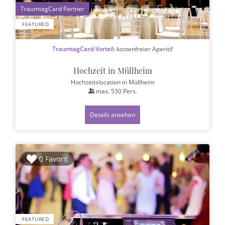
1
FEATURED
TraumtagCard-Vorteil:
kostenfreier Aperitif
Hochzeit in Müllheim
Hochzeitslocation
in Müllheim
max.
530
Pers.
Details ansehen
0 Favorit
FEATURED