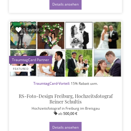
Details ansehen
0 Favorit
1
FEATURED
TraumtagCard-Vorteil:
15% Rabatt uvm.
RS-Foto-Design Freiburg, Hochzeitsfotograf
Reiner Schultis
Hochzeitsfotograf
in Freiburg im Breisgau
ab
500,00 €
Details ansehen