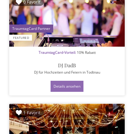
0 Favorit
1
FEATURED
TraumtagCard-Vorteil:
10% Rabatt
DJ DadB
DJ für Hochzeiten und Feiern
in Todtnau
Details ansehen
1 Favorit