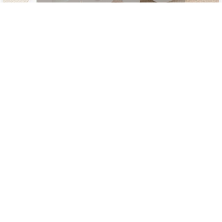
Blumen Boutique Schmitz
Blumen und Hochzeitsdeko
in Köln
Details ansehen
0
Cora Theres Grödler