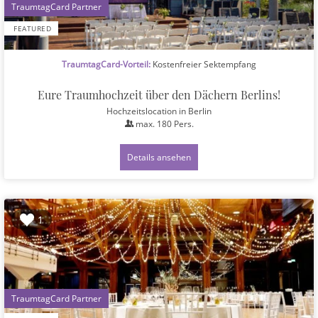
1
FEATURED
TraumtagCard-Vorteil:
Kostenfreier Sektempfang
Eure Traumhochzeit über den Dächern Berlins!
Hochzeitslocation
in Berlin
max.
180
Pers.
Details ansehen
1
1