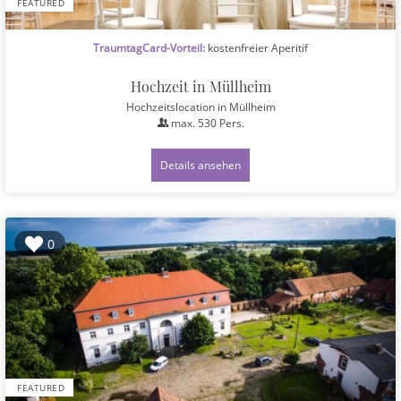
FEATURED
TraumtagCard-Vorteil:
kostenfreier Aperitif
Hochzeit in Müllheim
Hochzeitslocation
in Müllheim
max.
530
Pers.
Details ansehen
0
FEATURED