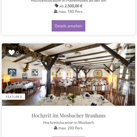
Hochzeitslocation
in Pfaffenhofen an der Ilm
ab
2.500,00 €
max.
180
Pers.
Details ansehen
0
FEATURED
Hochzeit im Mosbacher Brauhaus
Hochzeitslocation
in Mosbach
max.
200
Pers.