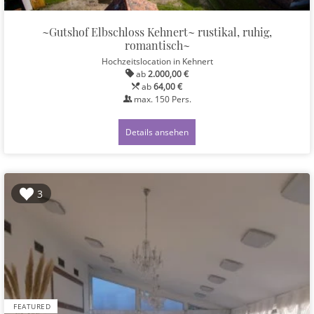
~Gutshof Elbschloss Kehnert~ rustikal, ruhig,
romantisch~
Hochzeitslocation
in Kehnert
ab
2.000,00 €
ab
64,00 €
max.
150
Pers.
Details ansehen
3
FEATURED