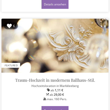
Details ansehen
6
FEATURED
Traum-Hochzeit in modernem Ballhaus-Stil.
Hochzeitslocation
in Markkleeberg
ab
1,11 €
ab
29,00 €
max.
160
Pers.