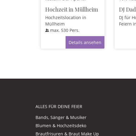
Hochzeit in Müllheim
DJ Da
Hochzeitslocation
in
DJ für H
Müllheim
Feiern
i
max.
530
Pers.
Details ansehen
ALLES FÜR DEINE FEIER
Bands, Sänger & Musiker
Blumen & Hochzeitsdeko
Brautfrisuren & Braut Make Up