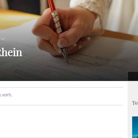
and
Rhein
 vorh.
To