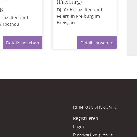
(Freiburg)
dB
DJ für Hochzeiten und
Feiern
in Freiburg im
ochzeiten und
Breisgau
n Todtnau
Details ansehen
Details ansehen
DEIN KUNDENKONTO
Registrieren
Login
Passwort vergessen