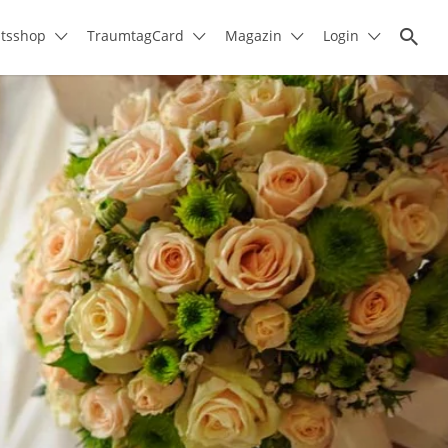
itsshop
TraumtagCard
Magazin
Login