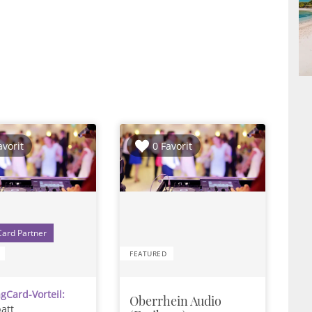
avorit
0 Favorit
1
FEATURED
gCard-Vorteil:
Oberrhein Audio
att