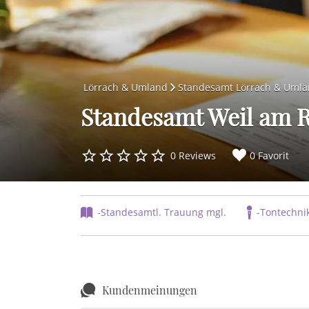
Lörrach & Umland
Standesamt Lörrach & Uml
Standesamt Weil am 
0 Reviews
0 Favorit
-Standesamtl. Trauung mgl.
-Tontechnik
Kundenmeinungen