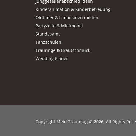
Junggesellenabschied Ideen
Kinderanimation & Kinderbetreuung
Oldtimer & Limousinen mieten
Partyzelte & Mietmöbel
Standesamt
Tanzschulen
Trauringe & Brautschmuck
Wedding Planer
Copyright Mein Traumtag © 2026. All Rights Res