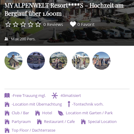
MY ALPENWELT Resort****S – Hochzeit am
Berg|auf über 1.600m
0 Reviews
0 Favorit
Max 200 Pers.
-Freie Trauung mgl.
-Klimatisiert
-Location mit Übernachtung
-Tontechnik vorh.
Club / Bar
Hotel
Location mit Garten / Park
Partyraum
Restaurant / Cafe
Special Location
Top Floor / Dachterrasse