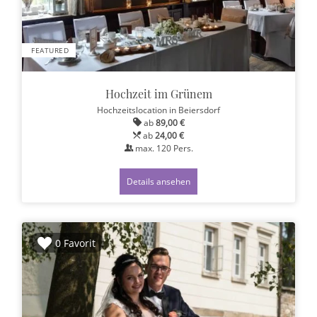
FEATURED
Hochzeit im Grünem
Hochzeitslocation
in Beiersdorf
ab
89,00 €
ab
24,00 €
max.
120
Pers.
Details ansehen
0 Favorit