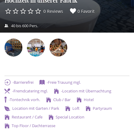
Hochzeit in unserer Fabrik
0 Reviews
0 Favorit
40 bis 600 Pers.
-Barrierefrei
-Freie Trauung mgl.
-Fremdcatering mgl.
-Location mit Übernachtung
-Tontechnik vorh.
Club / Bar
Hotel
Location mit Garten / Park
Loft
Partyraum
Restaurant / Cafe
Special Location
Top Floor / Dachterrasse