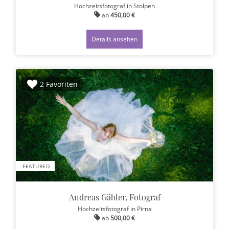
Hochzeitsfotograf
in Stolpen
ab
450,00 €
Details ansehen
2 Favoriten
FEATURED
Andreas Gäbler, Fotograf
Hochzeitsfotograf
in Pirna
ab
500,00 €