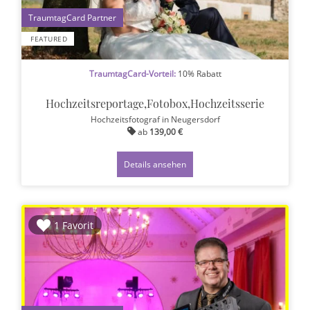
1
FEATURED
TraumtagCard-Vorteil:
10% Rabatt
Hochzeitsreportage,Fotobox,Hochzeitsserie
Hochzeitsfotograf
in Neugersdorf
ab
139,00 €
Details ansehen
1 Favorit