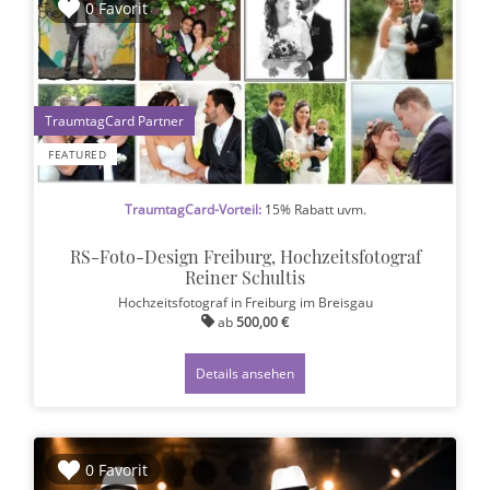
0 Favorit
1
FEATURED
TraumtagCard-Vorteil:
15% Rabatt uvm.
RS-Foto-Design Freiburg, Hochzeitsfotograf
Reiner Schultis
Hochzeitsfotograf
in Freiburg im Breisgau
ab
500,00 €
Details ansehen
0 Favorit