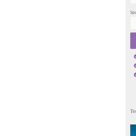
Spa
To