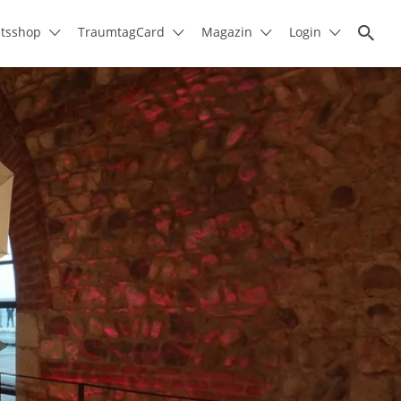
itsshop
TraumtagCard
Magazin
Login