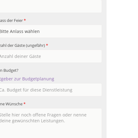
ass der Feier
*
ahl der Gäste (ungefähr)
*
in Budget?
tgeber zur Budgetplanung
ine Wünsche
*