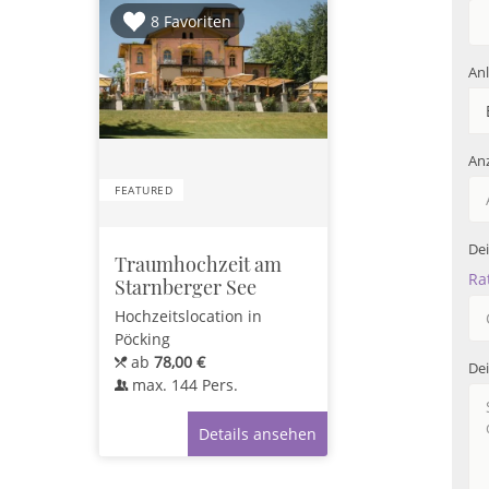
8 Favoriten
Anl
Anz
FEATURED
De
Traumhochzeit am
Ra
Starnberger See
Hochzeitslocation
in
Pöcking
ab
78,00 €
De
max.
144
Pers.
Details ansehen