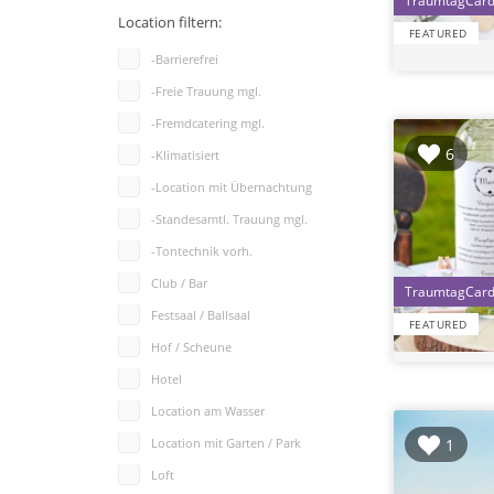
Location filtern:
FEATURED
-Barrierefrei
-Freie Trauung mgl.
-Fremdcatering mgl.
6
-Klimatisiert
-Location mit Übernachtung
-Standesamtl. Trauung mgl.
-Tontechnik vorh.
Club / Bar
Festsaal / Ballsaal
FEATURED
Hof / Scheune
Hotel
Location am Wasser
1
Location mit Garten / Park
Loft