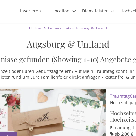
Inserieren
Location
Dienstleister
Hochze
Hochzeit
Hochzeitslocation Augsburg & Umland
Augsburg & Umland
nisse gefunden (Showing 1-10)
Angebote 
eit oder Euren Geburtstag feiern? Auf Mein-Traumtag könnt Ihr Ho
ieter rund um Eure Familienfeier direkt anfragen - kostenfrei & un
TraumtagCard
Hochzeitspa
Hochzeitse
Hochzeits
Einladungsk
ab
2,00 €
1