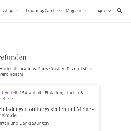
itsshop
TraumtagCard
Magazin
Login
gefunden
chzeitslocations, Showkünstler, DJs und viele
verbindlich!
-Vorteil:
15% auf alle Einladungskarten &
peterie
inladungen online gestalten mit Meine-
deko.de
arten und Danksagungen