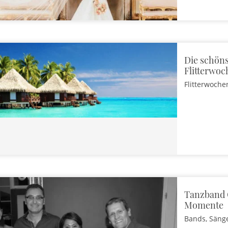
Die schöns
Flitterwoc
Flitterwoche
Tanzband 
Momente
Bands, Säng