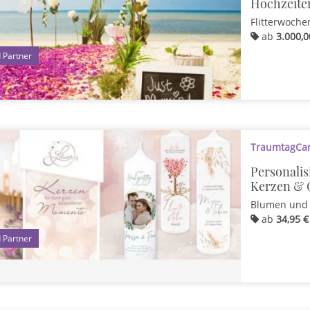
Hochzeite
Flitterwoche
ab
3.000,0
1
TraumtagCard
Personalis
Kerzen & 
Blumen und 
ab
34,95 €
1