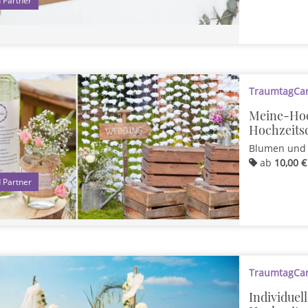
TraumtagCard
Meine-Hoc
Hochzeitsd
Blumen und 
ab
10,00 €
1
TraumtagCard
Individuel