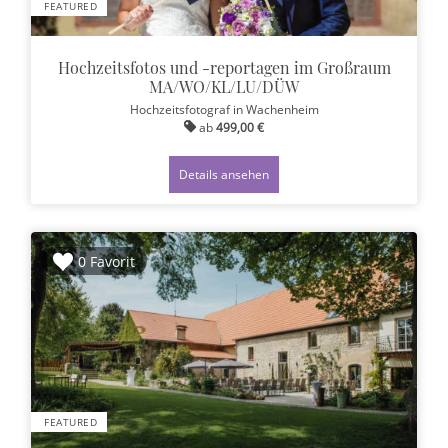
FEATURED
Hochzeitsfotos und -reportagen im Großraum
MA/WO/KL/LU/DÜW
Hochzeitsfotograf
in Wachenheim
ab
499,00 €
Details ansehen
0 Favorit
FEATURED