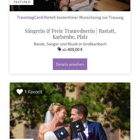
FEATURED
TraumtagCard-Vorteil:
kostenfreier Wunschsong zur Trauung
Sängerin & Freie Traurednerin | Rastatt,
Karlsruhe, Pfalz
Bands, Sänger und Musik
in Großkarlbach
ab
409,00 €
Details ansehen
1 Favorit