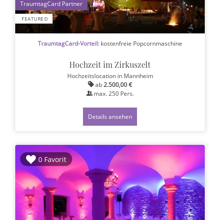
1
FEATURED
TraumtagCard-Vorteil:
kostenfreie Popcornmaschine
Hochzeit im Zirkuszelt
Hochzeitslocation
in Mannheim
ab
2.500,00 €
max.
250
Pers.
Details ansehen
0 Favorit