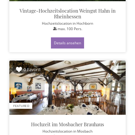
Vintage-Hochzeitslocation Weingut Hahn in
Rheinhessen
Hochzeitslocation
in Hochborn
max.
100
Pers.
Details ansehen
0 Favorit
FEATURED
Hochzeit im Mosbacher Brauhaus
Hochzeitslocation
in Mosbach