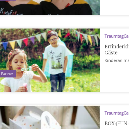
TraumtagCar
Erfinderki
Gäste
Kinderanim
1
TraumtagCar
BOX4FUN di