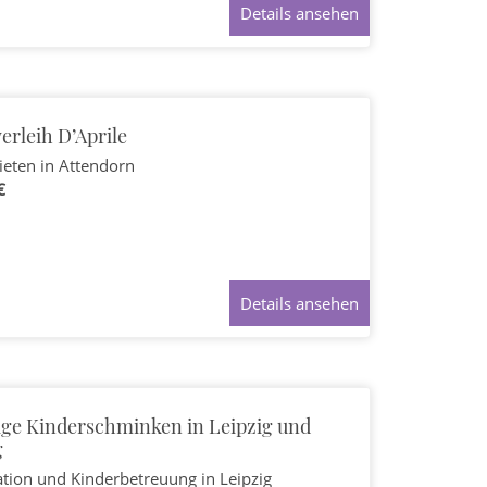
Details ansehen
rleih D’Aprile
ieten
in Attendorn
€
Details ansehen
ge Kinderschminken in Leipzig und
g
ation und Kinderbetreuung
in Leipzig