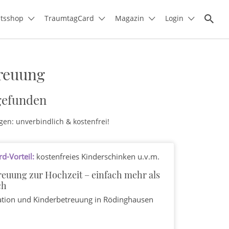
itsshop
TraumtagCard
Magazin
Login
treuung
gefunden
gen: unverbindlich & kostenfrei!
d-Vorteil:
kostenfreies Kinderschinken u.v.m.
euung zur Hochzeit – einfach mehr als
ch
ation und Kinderbetreuung
in Rödinghausen