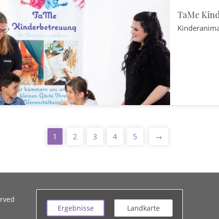
TaMe Kind
Kinderanim
1
2
3
4
5
→
erved
Ergebnisse
Landkarte