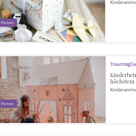
Kinderanim
1
TraumtagCar
Kinderbet
höchstem 
Kinderanim
1