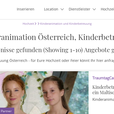
Inserieren
Location
Dienstleister
Hochze
Hochzeit
Kinderanimation und Kinderbetreuung
animation Österreich, Kinderbe
nisse gefunden (Showing 1-10)
Angebote 
ng Österreich - für Eure Hochzeit oder Feier könnt Ihr hier anfra
TraumtagCar
Kinderbetr
ein Maltis
Kinderanim
1