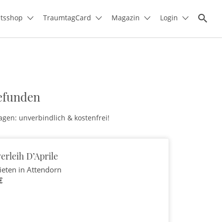
itsshop
TraumtagCard
Magazin
Login
efunden
agen: unverbindlich & kostenfrei!
rleih D’Aprile
ieten
in Attendorn
€