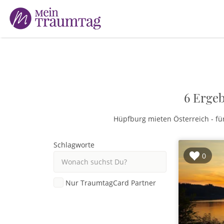
Suchen
nach:
6 Ergeb
Hüpfburg mieten Österreich - für
Schlagworte
0
Nur TraumtagCard Partner