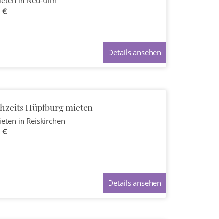
ieten
in Neu-Ulm
 €
Details ansehen
hzeits Hüpfburg mieten
ieten
in Reiskirchen
 €
Details ansehen