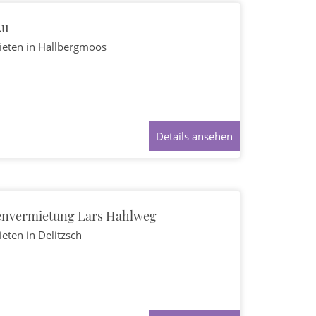
4u
ieten
in Hallbergmoos
Details ansehen
nvermietung Lars Hahlweg
ieten
in Delitzsch