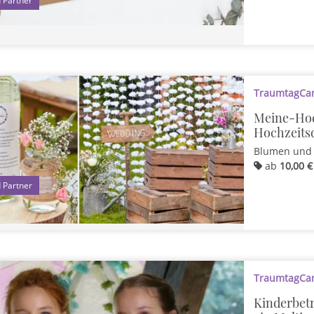
TraumtagCard
Meine-Hoc
Hochzeitsd
Blumen und 
ab
10,00 €
1
TraumtagCard
Kinderbetr