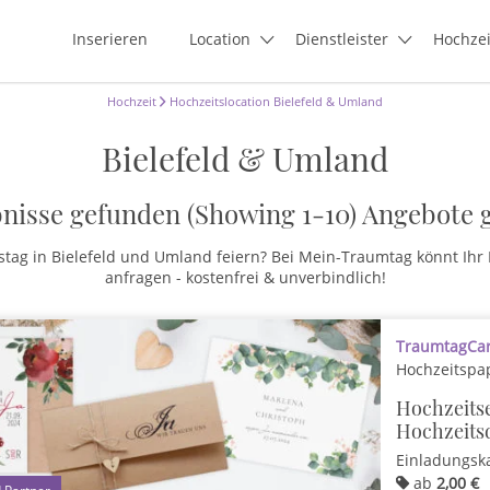
Inserieren
Location
Dienstleister
Hochze
Hochzeit
Hochzeitslocation Bielefeld & Umland
Bielefeld & Umland
nisse gefunden (Showing 1-10)
Angebote 
tag in Bielefeld und Umland feiern? Bei Mein-Traumtag könnt Ihr H
anfragen - kostenfrei & unverbindlich!
TraumtagCard
Hochzeitspa
Hochzeitse
Hochzeits
Einladungsk
ab
2,00 €
1