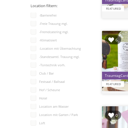
Location filtern:
FEATURED
-Barrierefrei
-Freie Trauung mgl.
-Fremdcatering mgl.
6
-Klimatisiert
-Location mit Übernachtung
-Standesamtl. Trauung mgl.
-Tontechnik vorh.
Club / Bar
Festsaal / Ballsaal
FEATURED
Hof / Scheune
Hotel
Location am Wasser
0
Location mit Garten / Park
Loft