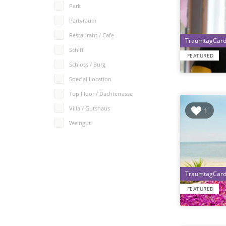
Park
Partyraum
Restaurant / Cafe
Schiff
FEATURED
Schloss / Burg
Special Location
Top Floor / Dachterrasse
Villa / Gutshaus
1
Weingut
FEATURED