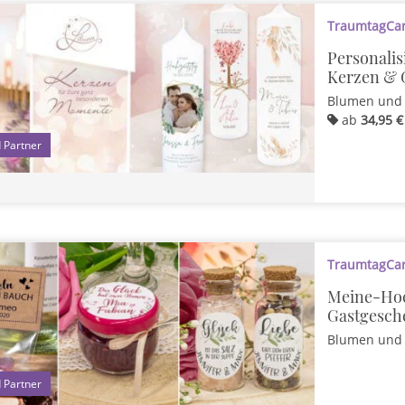
TraumtagCard
Personalis
Kerzen & 
Blumen und 
ab
34,95 €
1
TraumtagCard
Meine-Hoc
Gastgesch
Blumen und 
1