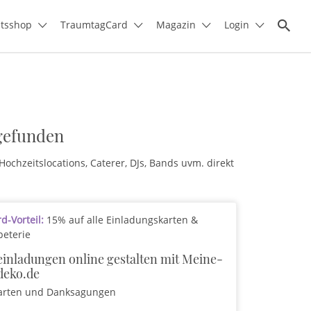
itsshop
TraumtagCard
Magazin
Login
gefunden
ochzeitslocations, Caterer, DJs, Bands uvm. direkt
-Vorteil:
15% auf alle Einladungskarten &
peterie
inladungen online gestalten mit Meine-
deko.de
arten und Danksagungen