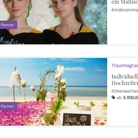
ein Maltis
Kinderanima
1
TraumtagCard
Individuel
Hochzeite
Flitterwoche
ab
3.000,0
1