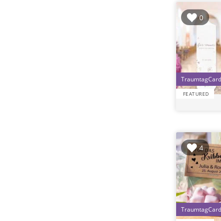
0
FEATURED
4