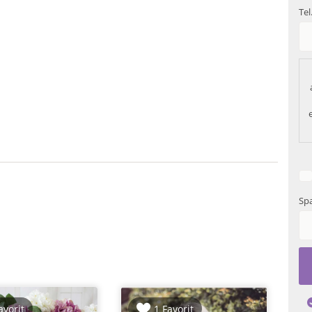
Tel
Spa
avorit
1 Favorit