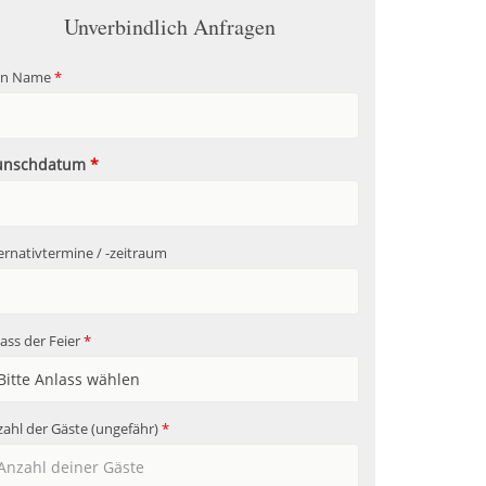
Unverbindlich Anfragen
in Name
*
nschdatum
*
ernativtermine / -zeitraum
ass der Feier
*
ahl der Gäste (ungefähr)
*