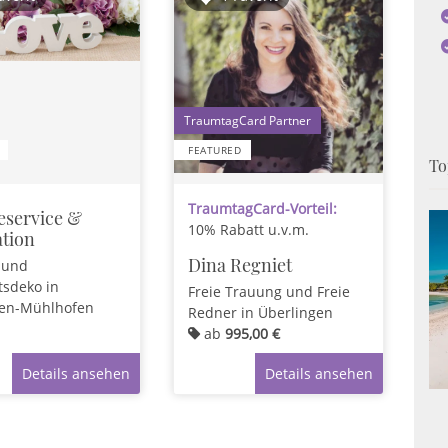
1
FEATURED
To
TraumtagCard-Vorteil:
service &
10% Rabatt u.v.m.
tion
Dina Regniet
 und
tsdeko
in
Freie Trauung und Freie
en-Mühlhofen
Redner
in Überlingen
ab
995,00 €
Details ansehen
Details ansehen