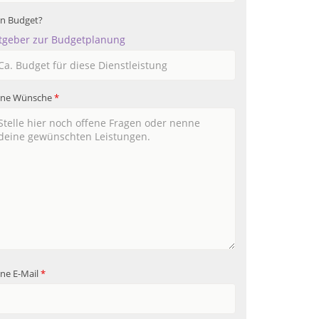
in Budget?
tgeber zur Budgetplanung
ine Wünsche
*
ne E-Mail
*