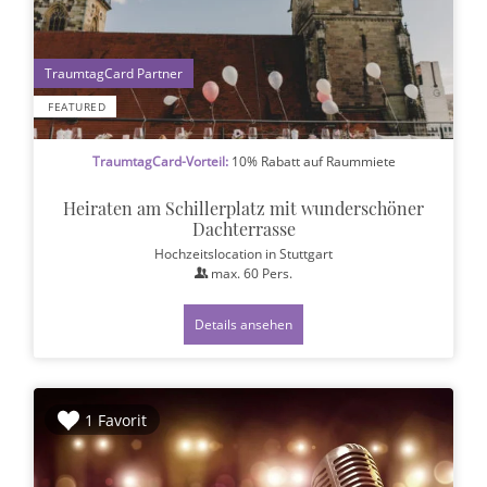
1
FEATURED
TraumtagCard-Vorteil:
10% Rabatt auf Raummiete
Heiraten am Schillerplatz mit wunderschöner
Dachterrasse
Hochzeitslocation
in Stuttgart
max.
60
Pers.
Details ansehen
1 Favorit