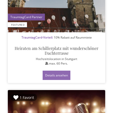
1
FEATURED
TraumtagCard-Vorteil:
10% Rabatt auf Raummiete
Heiraten am Schillerplatz mit wunderschöner
Dachterrasse
Hochzeitslocation
in Stuttgart
max.
60
Pers.
Details ansehen
1 Favorit