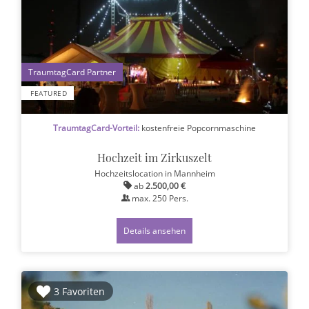
1
FEATURED
TraumtagCard-Vorteil:
kostenfreie Popcornmaschine
Hochzeit im Zirkuszelt
Hochzeitslocation
in Mannheim
ab
2.500,00 €
max.
250
Pers.
Details ansehen
3 Favoriten