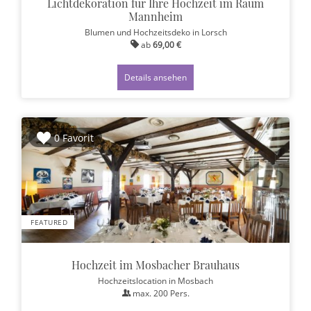
Lichtdekoration für Ihre Hochzeit im Raum
Mannheim
Blumen und Hochzeitsdeko
in Lorsch
ab
69,00 €
Details ansehen
0 Favorit
FEATURED
Hochzeit im Mosbacher Brauhaus
Hochzeitslocation
in Mosbach
max.
200
Pers.