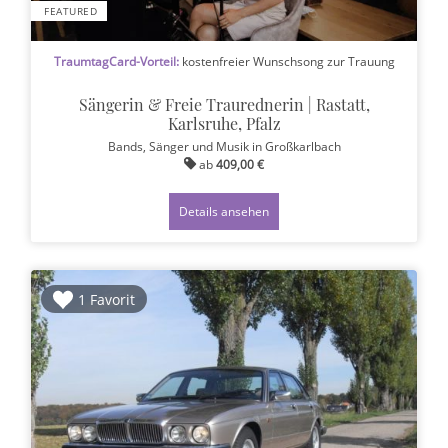
FEATURED
TraumtagCard-Vorteil:
kostenfreier Wunschsong zur Trauung
Sängerin & Freie Traurednerin | Rastatt,
Karlsruhe, Pfalz
Bands, Sänger und Musik
in Großkarlbach
ab
409,00 €
Details ansehen
1 Favorit