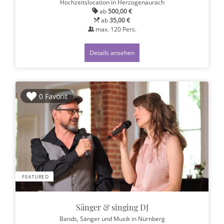
Hochzeitslocation
in Herzogenaurach
ab
500,00 €
ab
35,00 €
max.
120
Pers.
Details ansehen
0 Favorit
FEATURED
Sänger & singing DJ
Bands, Sänger und Musik
in Nürnberg