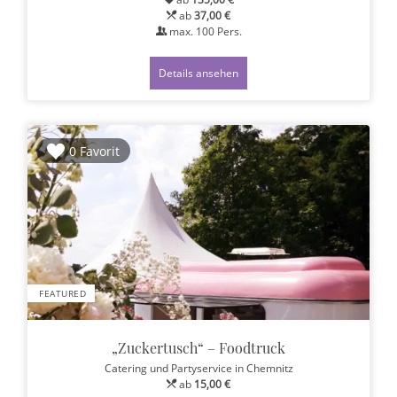
ab
37,00 €
max.
100
Pers.
Details ansehen
0 Favorit
FEATURED
„Zuckertusch“ – Foodtruck
Catering und Partyservice
in Chemnitz
ab
15,00 €