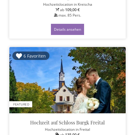
Hochzeitslocation
in Kreischa
ab
109,00 €
max.
85
Pers.
Details ansehen
6 Favoriten
FEATURED
Hochzeit auf Schloss Burgk Freital
Hochzeitslocation
in Freital
ab
135,00 €