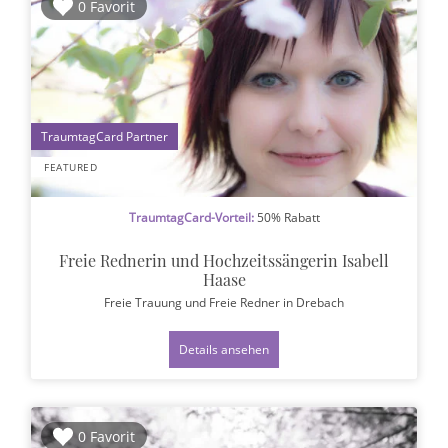
0 Favorit
1
FEATURED
TraumtagCard-Vorteil:
50% Rabatt
Freie Rednerin und Hochzeitssängerin Isabell
Haase
Freie Trauung und Freie Redner
in Drebach
Details ansehen
0 Favorit