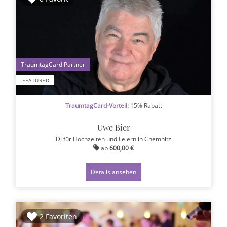
1
FEATURED
TraumtagCard-Vorteil:
15% Rabatt
Uwe Bier
DJ für Hochzeiten und Feiern
in Chemnitz
ab
600,00 €
Details ansehen
2 Favoriten