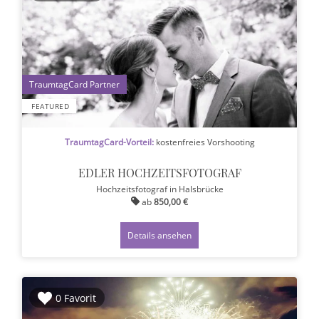
1
FEATURED
TraumtagCard-Vorteil:
kostenfreies Vorshooting
EDLER HOCHZEITSFOTOGRAF
Hochzeitsfotograf
in Halsbrücke
ab
850,00 €
Details ansehen
0 Favorit