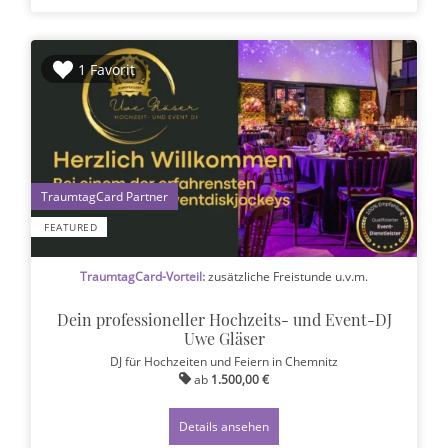
1 Favorit
1
FEATURED
TraumtagCard-Vorteil:
zusätzliche Freistunde u.v.m.
Dein professioneller Hochzeits- und Event-DJ
Uwe Gläser
DJ für Hochzeiten und Feiern
in Chemnitz
ab
1.500,00 €
Details ansehen