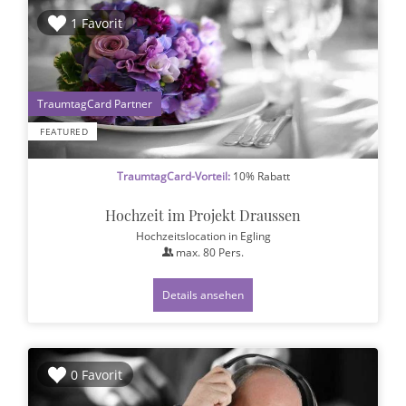
1 Favorit
1
FEATURED
TraumtagCard-Vorteil:
10% Rabatt
Hochzeit im Projekt Draussen
Hochzeitslocation
in Egling
max.
80
Pers.
Details ansehen
0 Favorit