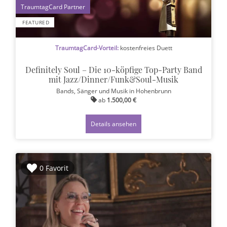
1
FEATURED
TraumtagCard-Vorteil:
kostenfreies Duett
Definitely Soul – Die 10-köpfige Top-Party Band
mit Jazz/Dinner/Funk&Soul-Musik
Bands, Sänger und Musik
in Hohenbrunn
ab
1.500,00 €
Details ansehen
0 Favorit