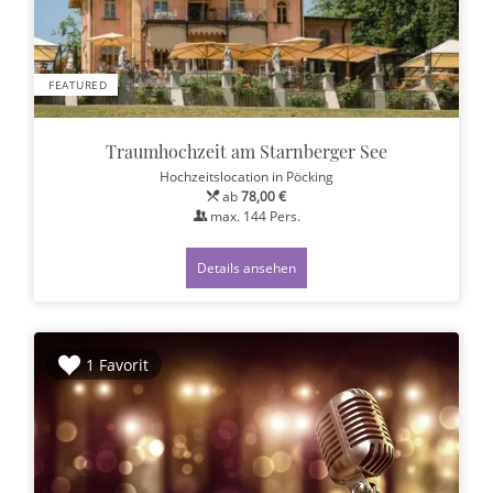
FEATURED
Traumhochzeit am Starnberger See
Hochzeitslocation
in Pöcking
ab
78,00 €
max.
144
Pers.
Details ansehen
1 Favorit