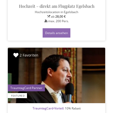
Hochzeit – direkt am Flugplatz Egelsbach
Hochzeitslocation
in Egelsbach
ab
28,00 €
max.
200
Pers.
Details ansehen
2 Favoriten
1
FEATURED
TraumtagCard-Vorteil:
10% Rabatt