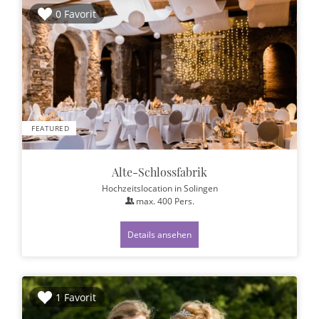
0 Favorit
FEATURED
Alte-Schlossfabrik
Hochzeitslocation
in Solingen
max.
400
Pers.
Details ansehen
1 Favorit