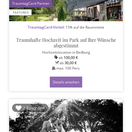
1
FEATURED
TraumtagCard-Vorteil:
15% auf die Raummiete
Traumhafte Hochzeit im Park auf Ihre Wünsche
abgestimmt
Hochzeitslocation
in Bedburg
ab
100,00 €
ab
30,00 €
max.
100
Pers.
Details ansehen
2 Favoriten