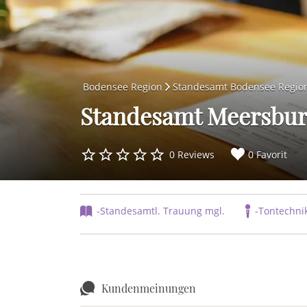
Bodensee Region
Standesamt Bodensee Regio
Standesamt Meersbu
0 Reviews
0 Favorit
-Standesamtl. Trauung mgl.
-Tontechnik
Kundenmeinungen