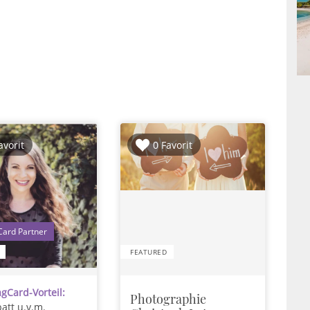
avorit
0 Favorit
1
FEATURED
gCard-Vorteil:
Photographie
att u.v.m.