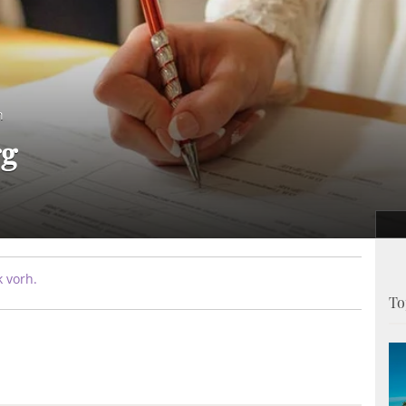
n
rg
 vorh.
To