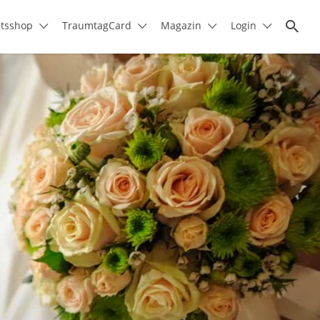
itsshop
TraumtagCard
Magazin
Login