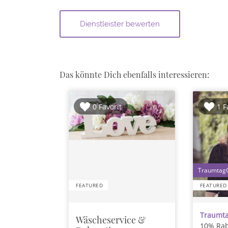
Das könnte Dich ebenfalls interessieren:
0 Favorit
1 F
FEATURED
FEATURED
Traumta
Wäscheservice &
10% Rab