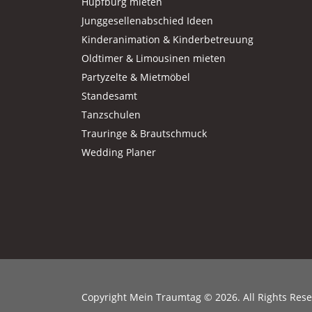
Hüpfburg mieten
Junggesellenabschied Ideen
Kinderanimation & Kinderbetreuung
Oldtimer & Limousinen mieten
Partyzelte & Mietmöbel
Standesamt
Tanzschulen
Trauringe & Brautschmuck
Wedding Planer
Copyright Mein Traumtag © 2026. All Rights Res