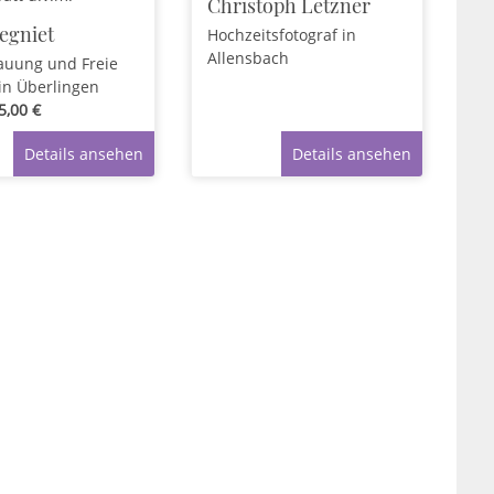
Christoph Letzner
egniet
Hochzeitsfotograf
in
Allensbach
rauung und Freie
in Überlingen
5,00 €
Details ansehen
Details ansehen