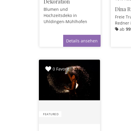
Dekoration
Dina R
Blumen und
Hochzeitsdeko
in
Freie T
Uhldingen-Mühlhofen
Redner
ab
99
Details ansehen
0 Favorit
FEATURED