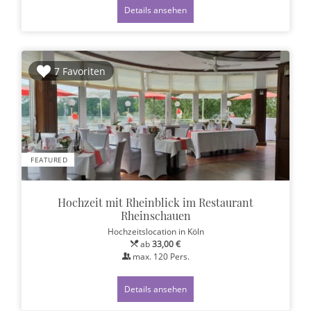
Details ansehen
7 Favoriten
FEATURED
Hochzeit mit Rheinblick im Restaurant
Rheinschauen
Hochzeitslocation
in Köln
ab
33,00 €
max.
120
Pers.
Details ansehen