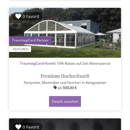
0 Favorit
1
FEATURED
TraumtagCard-Vorteil:
10% Rabatt auf Zelt-Mietmaterial
Premium Hochzeitszelt
Partyzelte, Mietmöbel und Geschirr
in Königswinter
ab
500,00 €
Details ansehen
0 Favorit