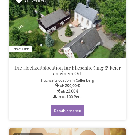
3 Favoriten
FEATURED
Die Hochzeitslocation für Eheschließung & Feier
an einem Ort
Hochzeitslocation
in Callenberg
ab
290,00 €
ab
23,00 €
max.
100
Pers.
Details ansehen