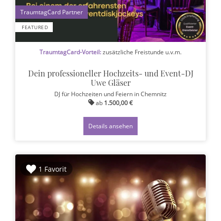
1
FEATURED
TraumtagCard-Vorteil:
zusätzliche Freistunde u.v.m.
Dein professioneller Hochzeits- und Event-DJ
Uwe Gläser
DJ für Hochzeiten und Feiern
in Chemnitz
ab
1.500,00 €
Details ansehen
1 Favorit