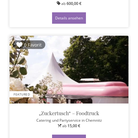
ab
600,00 €
Details ansehen
0 Favorit
FEATURED
„Zuckertusch“ – Foodtruck
Catering und Partyservice
in Chemnitz
ab
15,00 €