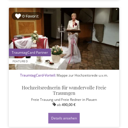
0 Favorit
1
FEATURED
TraumtagCard-Vorteil:
Mappe zur Hochzeitsrede u.v.m.
Hochzeitsrednerin für wundervolle Freie
Trauungen
Freie Trauung und Freie Redner
in Plauen
ab
490,00 €
Details ansehen