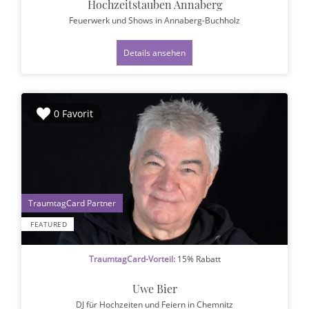
Hochzeitstauben Annaberg
Feuerwerk und Shows
in Annaberg-Buchholz
Details ansehen
0 Favorit
1
FEATURED
TraumtagCard-Vorteil:
15% Rabatt
Uwe Bier
DJ für Hochzeiten und Feiern
in Chemnitz