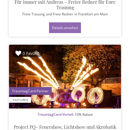
Für immer mit Andreas – Freier Redner für Eure
Trauung
Freie Trauung und Freie Redner
in Frankfurt am Main
Details ansehen
0 Favorit
1
FEATURED
TraumtagCard-Vorteil:
10% Rabatt
Project PQ- Feuershow, Lichtshow und Akrobatik