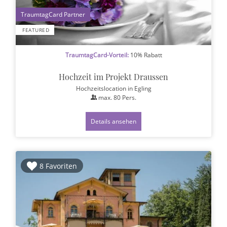
1
FEATURED
TraumtagCard-Vorteil:
10% Rabatt
Hochzeit im Projekt Draussen
Hochzeitslocation
in Egling
max.
80
Pers.
Details ansehen
8 Favoriten