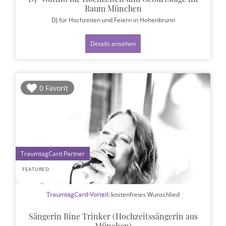
Raum München
DJ für Hochzeiten und Feiern
in Hohenbrunn
Details ansehen
0 Favorit
1
FEATURED
TraumtagCard-Vorteil:
kostenfreies Wunschlied
Sängerin Bine Trinker (Hochzeitssängerin aus
München)