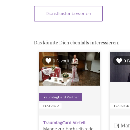
Das könnte Dich ebenfalls interessieren:
0 Favorit
0 F
1
FEATURED
FEATURED
TraumtagCard-Vorteil:
DJ Mar
Mappe zur Hochzeitsrede