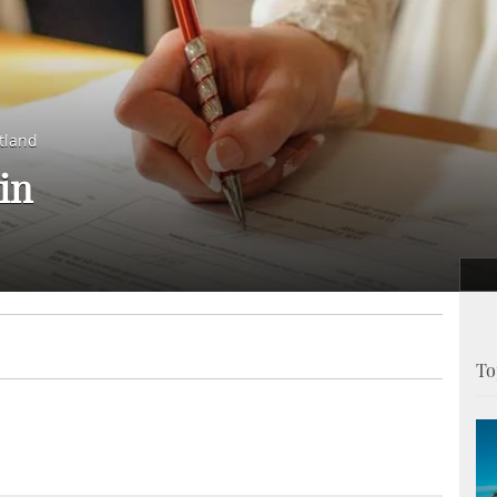
tland
in
To