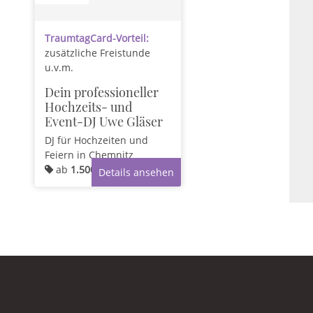
TraumtagCard-Vorteil:
zusätzliche Freistunde
u.v.m.
Dein professioneller
Hochzeits- und
Event-DJ Uwe Gläser
DJ für Hochzeiten und
Feiern
in Chemnitz
ab
1.500,00 €
Details ansehen