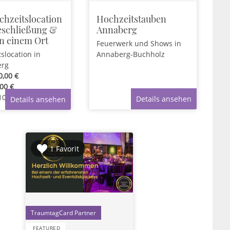
chzeitslocation
Hochzeitstauben
eschließung &
Annaberg
an einem Ort
Feuerwerk und Shows
in
tslocation
in
Annaberg-Buchholz
erg
0,00 €
00 €
100
Pers.
Details ansehen
Details ansehen
1 Favorit
1
FEATURED