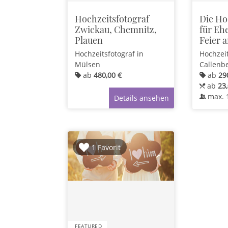
Hochzeitsfotograf
Die Ho
Zwickau, Chemnitz,
für Eh
Plauen
Feier 
Hochzeitsfotograf
in
Hochzei
Mülsen
Callenb
ab
480,00 €
ab
29
ab
23,
max.
Details ansehen
1 Favorit
FEATURED