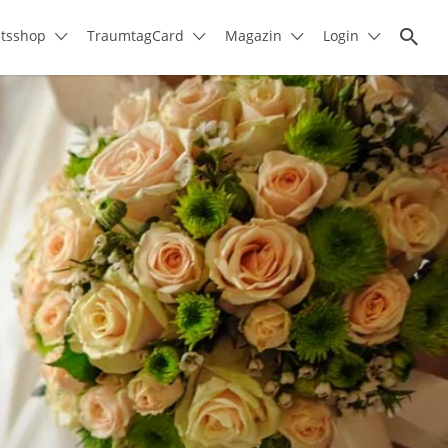
itsshop
TraumtagCard
Magazin
Login