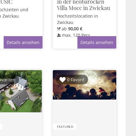
USIC
in der neobarocken
Villa Mocc in Zwickau
Hochzeiten und
n Zwickau
Hochzeitslocation
in
Zwickau
ab
90,00 €
max.
120
Pers.
Details ansehen
Details ansehen
avoriten
0 Favorit
FEATURED