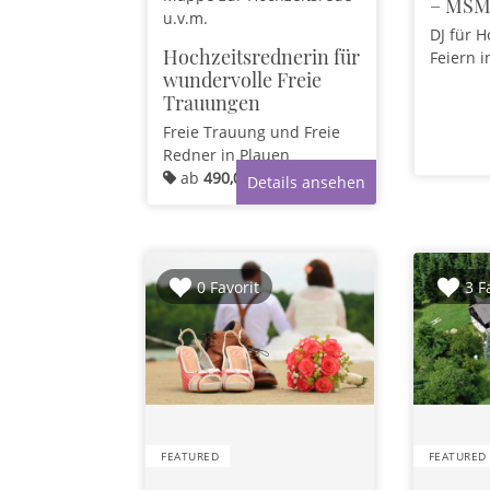
– MSM
u.v.m.
DJ für 
Hochzeitsrednerin für
Feiern
i
wundervolle Freie
Trauungen
Freie Trauung und Freie
Redner
in Plauen
ab
490,00 €
Details ansehen
0 Favorit
3 F
FEATURED
FEATURED