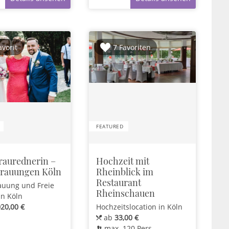
avorit
7 Favoriten
FEATURED
raurednerin –
Hochzeit mit
Trauungen Köln
Rheinblick im
Restaurant
auung und Freie
Rheinschauen
in Köln
020,00 €
Hochzeitslocation
in Köln
ab
33,00 €
max.
120
Pers.