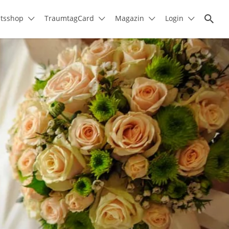
itsshop
TraumtagCard
Magazin
Login