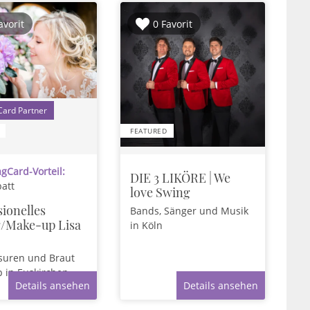
avorit
0 Favorit
1
FEATURED
gCard-Vorteil:
DIE 3 LIKÖRE | We
att
love Swing
sionelles
Bands, Sänger und Musik
g/Make-up Lisa
in Köln
isuren und Braut
p
in Euskirchen
Details ansehen
Details ansehen