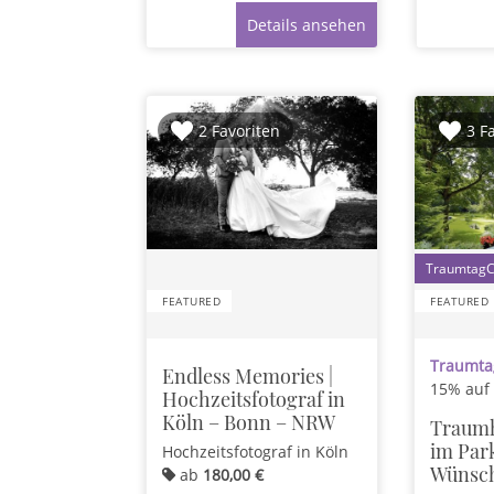
Details ansehen
2 Favoriten
3 F
FEATURED
FEATURED
Traumtag
Endless Memories |
15% auf
Hochzeitsfotograf in
Köln – Bonn – NRW
Traumh
im Park
Hochzeitsfotograf
in Köln
Wünsch
ab
180,00 €