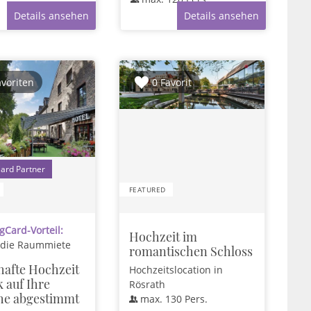
Details ansehen
Details ansehen
avoriten
0 Favorit
1
FEATURED
Card-Vorteil:
Hochzeit im
 die Raummiete
romantischen Schloss
afte Hochzeit
Hochzeitslocation
in
 auf Ihre
Rösrath
e abgestimmt
max.
130
Pers.