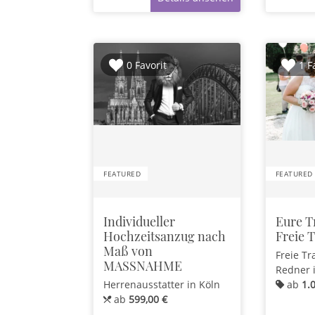
0 Favorit
1 F
FEATURED
FEATURED
Individueller
Eure T
Hochzeitsanzug nach
Freie 
Maß von
Freie Tr
MASSNAHME
Redner
Herrenausstatter
in Köln
ab
1.
ab
599,00 €