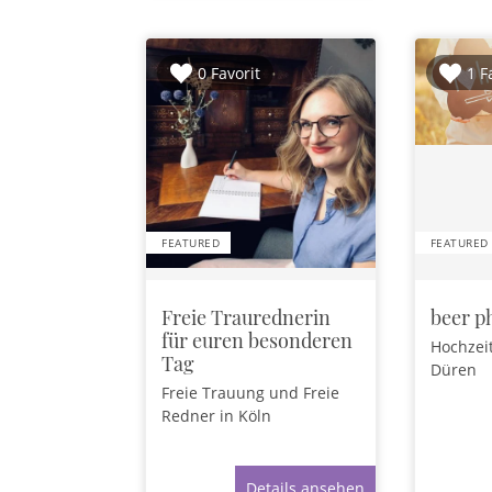
0 Favorit
1 F
FEATURED
FEATURED
Freie Traurednerin
beer p
für euren besonderen
Hochzei
Tag
Düren
Freie Trauung und Freie
Redner
in Köln
Details ansehen