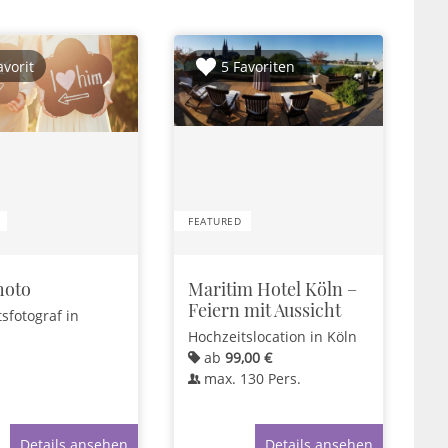
avorit
5 Favoriten
FEATURED
hoto
Maritim Hotel Köln –
Feiern mit Aussicht
tsfotograf
in
Hochzeitslocation
in Köln
ab
99,00 €
max.
130
Pers.
Details ansehen
Details ansehen