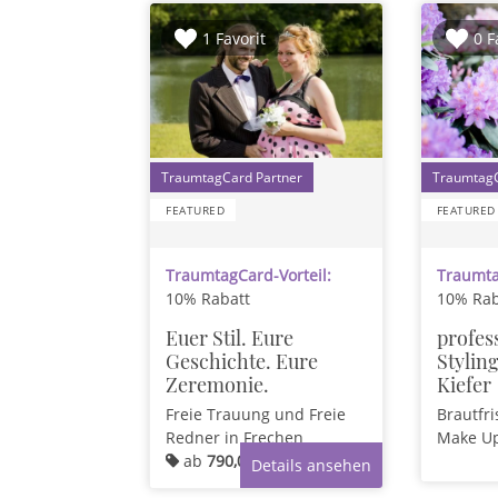
1 Favorit
0 F
1
FEATURED
FEATURED
TraumtagCard-Vorteil:
Traumta
10% Rabatt
10% Rab
Euer Stil. Eure
profes
Geschichte. Eure
Stylin
Zeremonie.
Kiefer
Freie Trauung und Freie
Brautfr
Redner
in Frechen
Make U
ab
790,00 €
Details ansehen