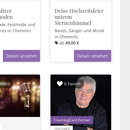
itzer
Deine Hochzeitsfeier
moden
unterm
Sternenhimmel
de, Festmode und
ires
in Chemnitz
Bands, Sänger und Musik
in Chemnitz
ab
49,00 €
Details ansehen
Details ansehen
avorit
0 Favorit
1
FEATURED