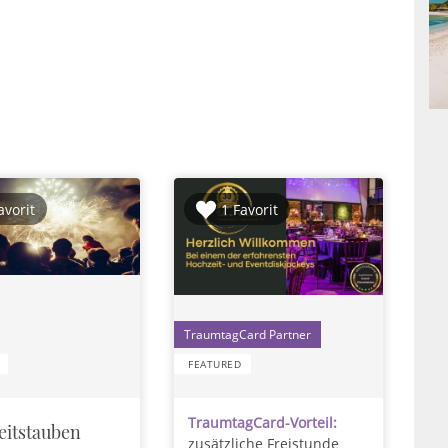
avorit
1 Favorit
1
FEATURED
TraumtagCard-Vorteil:
itstauben
zusätzliche Freistunde