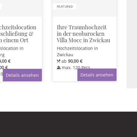
FEATURED
chzeitslocation
Ihre Traumhochzeit
eschließung &
in der neobarocken
an einem Ort
Villa Mocc in Zwickau
slocation
in
Hochzeitslocation
in
erg
Zwickau
,00 €
ab
90,00 €
00 €
max.
120
Pers.
100
Pers.
Details ansehen
Details ansehen