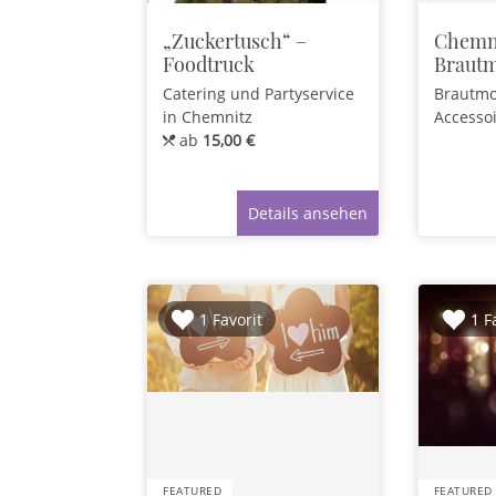
„Zuckertusch“ –
Chemn
Foodtruck
Braut
Catering und Partyservice
Brautmo
in Chemnitz
Accesso
ab
15,00 €
Details ansehen
1 Favorit
1 F
FEATURED
FEATURED