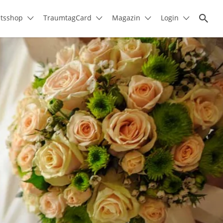
itsshop
TraumtagCard
Magazin
Login