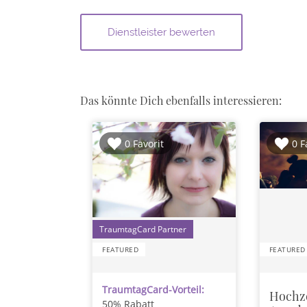
Das könnte Dich ebenfalls interessieren:
0 Favorit
0 F
1
FEATURED
FEATURED
TraumtagCard-Vorteil:
Hochze
50% Rabatt