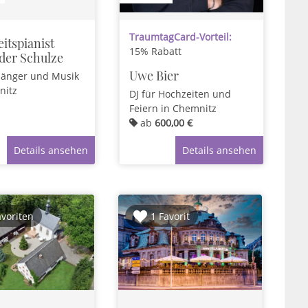
TraumtagCard-Vorteil:
itspianist
15% Rabatt
der Schulze
Uwe Bier
Sänger und Musik
nitz
DJ für Hochzeiten und
Feiern
in Chemnitz
ab
600,00 €
Details ansehen
Details ansehen
avoriten
1 Favorit