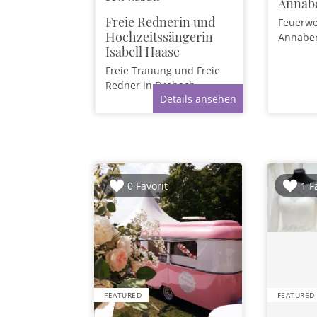
Annab
Freie Rednerin und
Feuerw
Hochzeitssängerin
Annaber
Isabell Haase
Freie Trauung und Freie
Redner
in Drebach
Details ansehen
0 Favorit
1 F
FEATURED
FEATURED