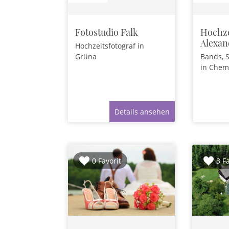
Fotostudio Falk
Hochze
Alexan
Hochzeitsfotograf
in
Grüna
Bands, 
in Chem
Details ansehen
0 Favorit
3 F