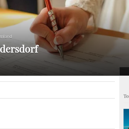
Umland
dersdorf
To