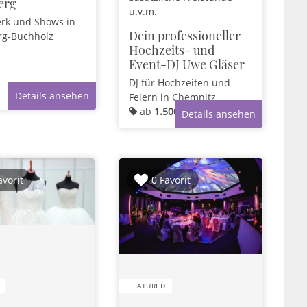
erg
u.v.m.
erk und Shows
in
Dein professioneller
g-Buchholz
Hochzeits- und
Event-DJ Uwe Gläser
DJ für Hochzeiten und
Details ansehen
Feiern
in Chemnitz
ab
1.500,00 €
Details ansehen
avorit
0 Favorit
FEATURED