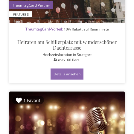
1
FEATURED
TraumtagCard-Vorteil:
10% Rabatt auf Raummiete
Heiraten am Schillerplatz mit wunderschöner
Dachterrasse
Hochzeitslocation
in Stuttgart
max.
60
Pers.
Details ansehen
1 Favorit