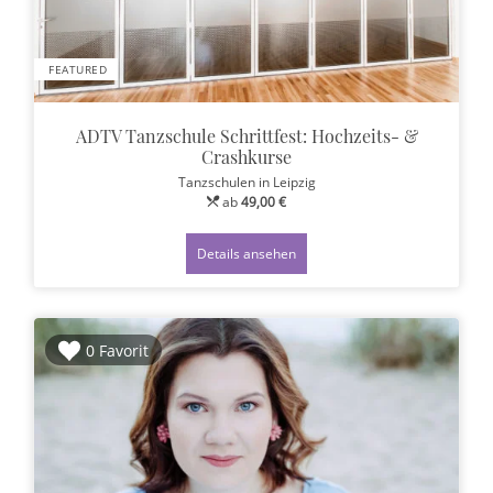
FEATURED
ADTV Tanzschule Schrittfest: Hochzeits- &
Crashkurse
Tanzschulen
in Leipzig
ab
49,00 €
Details ansehen
0 Favorit