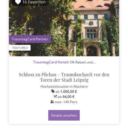
16 Favoriten
1
FEATURED
TraumtagCard-Vorteil:
5% Rabatt und...
Schloss zu Püchau – Traumhochzeit vor den
Toren der Stadt Leipzig
Hochzeitslocation
in Machern
ab
1.000,00 €
ab
64,00 €
max.
149
Pers.
Details ansehen