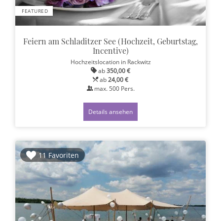
FEATURED
Feiern am Schladitzer See (Hochzeit, Geburtstag,
Incentive)
Hochzeitslocation
in Rackwitz
ab
350,00 €
ab
24,00 €
max.
500
Pers.
Details ansehen
11 Favoriten