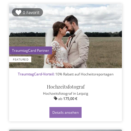
0 Favorit
1
FEATURED
TraumtagCard-Vorteil:
10% Rabatt auf Hocheitsreportagen
Hochzeitsfotograf
Hochzeitsfotograf
in Leipzig
ab
175,00 €
Details ansehen