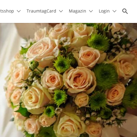
itsshop
TraumtagCard
Magazin
Login