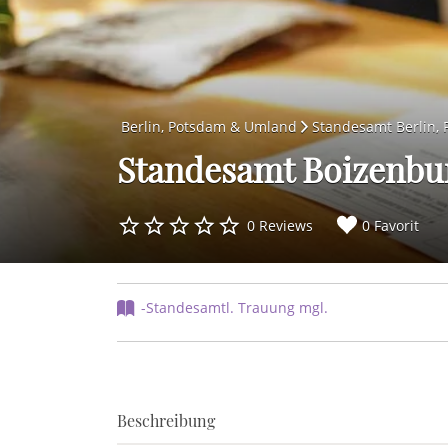
Berlin, Potsdam & Umland
Standesamt Berlin,
Standesamt Boizenbu
0 Reviews
0 Favorit
-Standesamtl. Trauung mgl.
Beschreibung