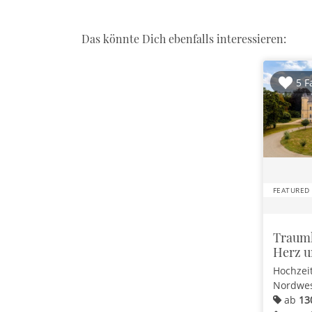
Das könnte Dich ebenfalls interessieren:
5 F
FEATURED
Traumh
Herz u
Hochzei
Nordwes
ab
13