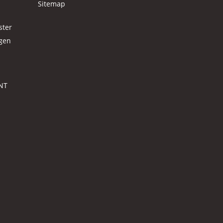
Sitemap
ster
agen
NT