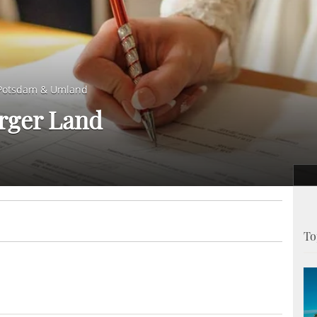
 Potsdam & Umland
rger Land
To