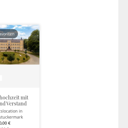
avoriten
ochzeit mit
nd Verstand
tslocation
in
tuckermark
0,00 €