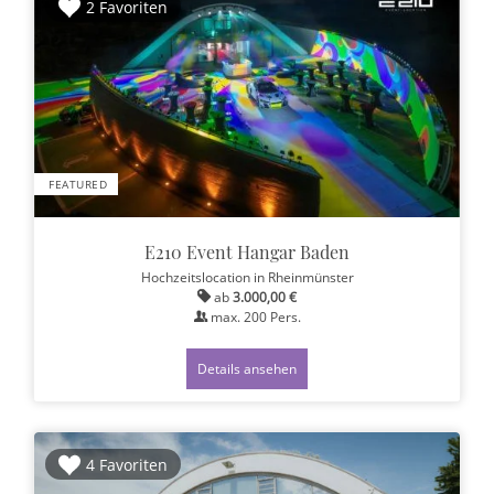
2 Favoriten
FEATURED
E210 Event Hangar Baden
Hochzeitslocation
in Rheinmünster
ab
3.000,00 €
max.
200
Pers.
Details ansehen
4 Favoriten