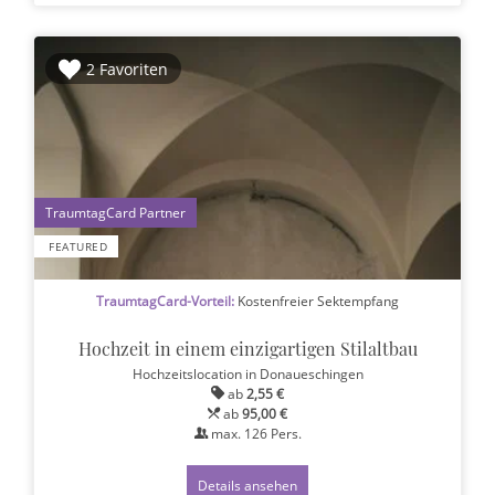
2 Favoriten
1
FEATURED
TraumtagCard-Vorteil:
Kostenfreier Sektempfang
Hochzeit in einem einzigartigen Stilaltbau
Hochzeitslocation
in Donaueschingen
ab
2,55 €
ab
95,00 €
max.
126
Pers.
Details ansehen