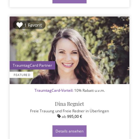
1 Favorit
1
FEATURED
TraumtagCard-Vorteil:
10% Rabatt u.v.m.
Dina Regniet
Freie Trauung und Freie Redner
in Überlingen
ab
995,00 €
Details ansehen