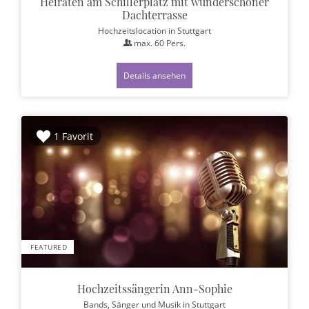
Heiraten am Schillerplatz mit wunderschöner
Dachterrasse
Hochzeitslocation
in Stuttgart
max.
60
Pers.
Details ansehen
1 Favorit
FEATURED
Hochzeitssängerin Ann-Sophie
Bands, Sänger und Musik
in Stuttgart