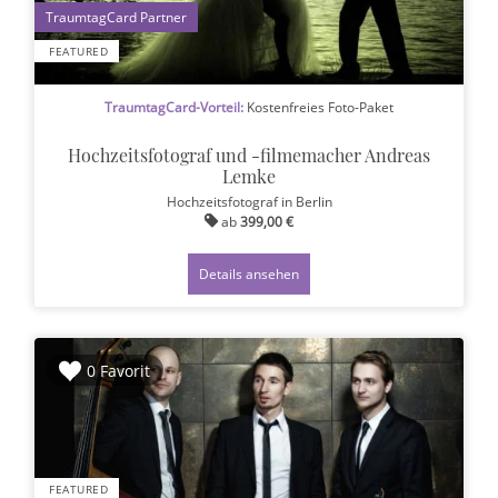
1
FEATURED
TraumtagCard-Vorteil:
Kostenfreies Foto-Paket
Hochzeitsfotograf und -filmemacher Andreas
Lemke
Hochzeitsfotograf
in Berlin
ab
399,00 €
Details ansehen
0 Favorit
FEATURED