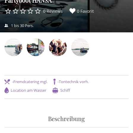
Partyboot HANSA
0 Reviews
0 Favorit
1 bis 30 Pers.
-Fremdcatering mgl.
-Tontechnik vorh.
Location am Wasser
Schiff
Beschreibung