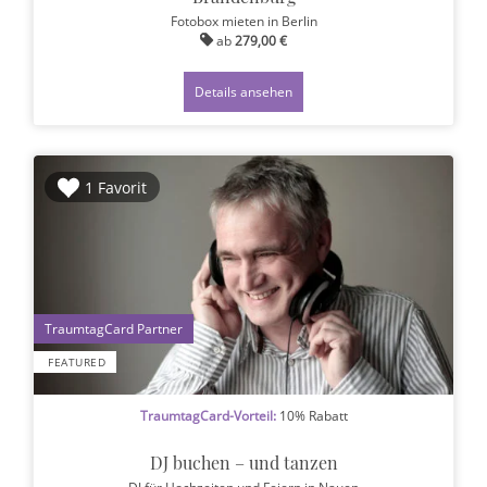
Fotobox mieten
in Berlin
ab
279,00 €
Details ansehen
1 Favorit
1
FEATURED
TraumtagCard-Vorteil:
10% Rabatt
DJ buchen – und tanzen