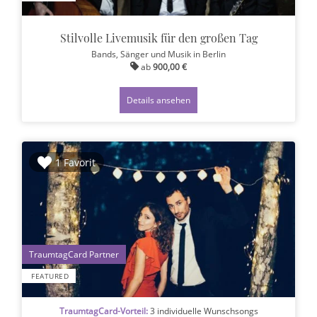
Stilvolle Livemusik für den großen Tag
Bands, Sänger und Musik
in Berlin
ab
900,00 €
Details ansehen
1 Favorit
1
FEATURED
TraumtagCard-Vorteil:
3 individuelle Wunschsongs