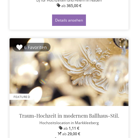
DJ für Hochzeiten und Feiern
in Nauen
ab
365,00 €
Details ansehen
6 Favoriten
FEATURED
Traum-Hochzeit in modernem Ballhaus-Stil.
Hochzeitslocation
in Markkleeberg
ab
1,11 €
ab
29,00 €