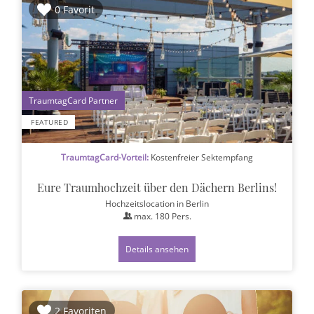
0 Favorit
1
FEATURED
TraumtagCard-Vorteil:
Kostenfreier Sektempfang
Eure Traumhochzeit über den Dächern Berlins!
Hochzeitslocation
in Berlin
max.
180
Pers.
Details ansehen
2 Favoriten