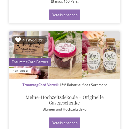
max.
160
Pers.
Details ansehen
4 Favoriten
1
FEATURED
TraumtagCard-Vorteil:
15% Rabatt auf das Sortiment
Meine-Hochzeitsdeko.de – Originelle
Gastgeschenke
Blumen und Hochzeitsdeko
Details ansehen