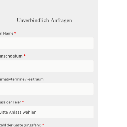
Unverbindlich Anfragen
in Name
*
nschdatum
*
ernativtermine / -zeitraum
ass der Feier
*
ahl der Gäste (ungefähr)
*