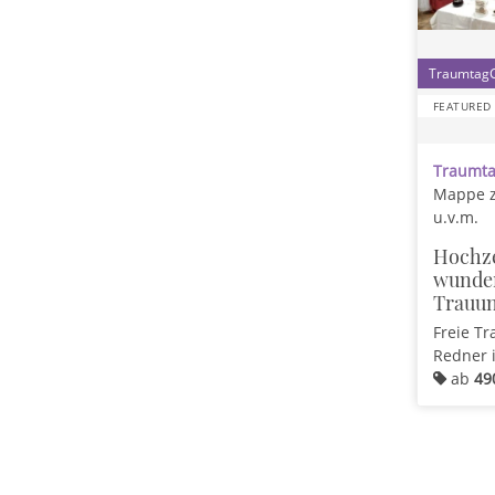
FEATURED
Traumta
Mappe z
u.v.m.
Hochze
wunder
Trauu
Freie Tr
Redner
ab
49