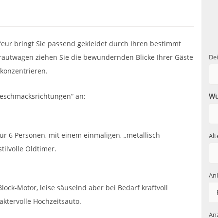
feur bringt Sie passend gekleidet durch Ihren bestimmt
rautwagen ziehen Sie die bewundernden Blicke Ihrer Gäste
De
 konzentrieren.
„Geschmacksrichtungen“ an:
Wu
für 6 Personen, mit einem einmaligen, „metallisch
Alt
ilvolle Oldtimer.
Anl
Block-Motor, leise säuselnd aber bei Bedarf kraftvoll
ktervolle Hochzeitsauto.
Anz