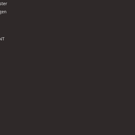
ster
agen
NT