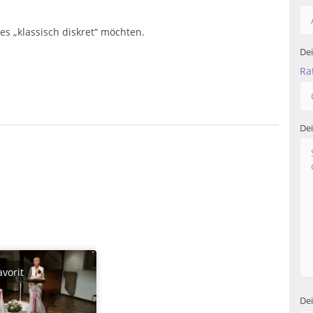
es „klassisch diskret“ möchten.
De
Ra
De
avorit
Dei