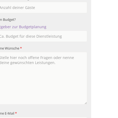
in Budget?
tgeber zur Budgetplanung
ine Wünsche
*
ne E-Mail
*