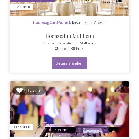
FEATURED
TraumtagCard-Vorteil:
kostenfreier Aperitif
Hochzeit in Müllheim
Hochzeitslocation
in Müllheim
max.
530
Pers.
Details ansehen
0 Favorit
FEATURED