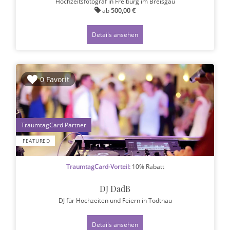
Hochzeitsfotograf
in Freiburg im Breisgau
ab
500,00 €
Details ansehen
0 Favorit
1
FEATURED
TraumtagCard-Vorteil:
10% Rabatt
DJ DadB
DJ für Hochzeiten und Feiern
in Todtnau
Details ansehen