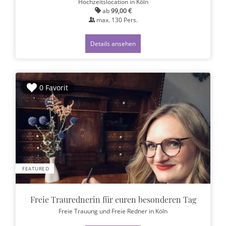
Hochzeitslocation
in Köln
ab
99,00 €
max.
130
Pers.
Details ansehen
0 Favorit
FEATURED
Freie Traurednerin für euren besonderen Tag
Freie Trauung und Freie Redner
in Köln