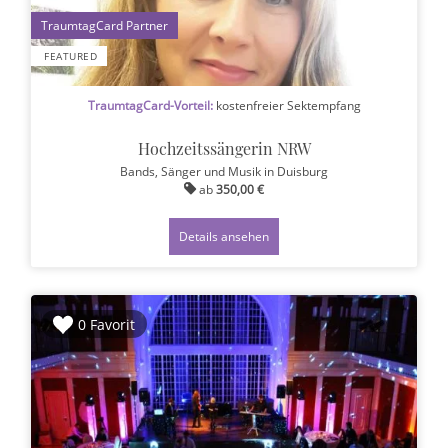
1
FEATURED
TraumtagCard-Vorteil:
kostenfreier Sektempfang
Hochzeitssängerin NRW
Bands, Sänger und Musik
in Duisburg
ab
350,00 €
Details ansehen
0 Favorit