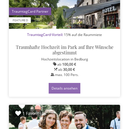
1
FEATURED
TraumtagCard-Vorteil:
15% auf die Raummiete
Traumhafte Hochzeit im Park auf Ihre Wünsche
abgestimmt
Hochzeitslocation
in Bedburg
ab
100,00 €
ab
30,00 €
max.
100
Pers.
Details ansehen
1 Favorit