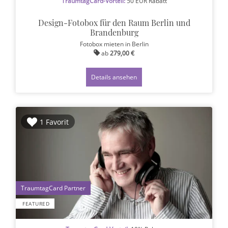
TraumtagCard-Vorteil:
50 EUR Rabatt
Design-Fotobox für den Raum Berlin und
Brandenburg
Fotobox mieten
in Berlin
ab
279,00 €
Details ansehen
1 Favorit
1
FEATURED