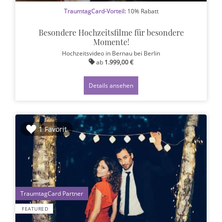
TraumtagCard-Vorteil:
10% Rabatt
Besondere Hochzeitsfilme für besondere
Momente!
Hochzeitsvideo
in Bernau bei Berlin
ab
1.999,00 €
Details ansehen
1 Favorit
1
FEATURED