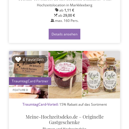
Hochzeitslocation
in Markkleeberg
ab
1,11 €
ab
29,00 €
max.
160
Pers.
Details ansehen
4 Favoriten
1
FEATURED
TraumtagCard-Vorteil:
15% Rabatt auf das Sortiment
Meine-Hochzeitsdeko.de – Originelle
Gastgeschenke
Blumen und Hochzeitsdeko