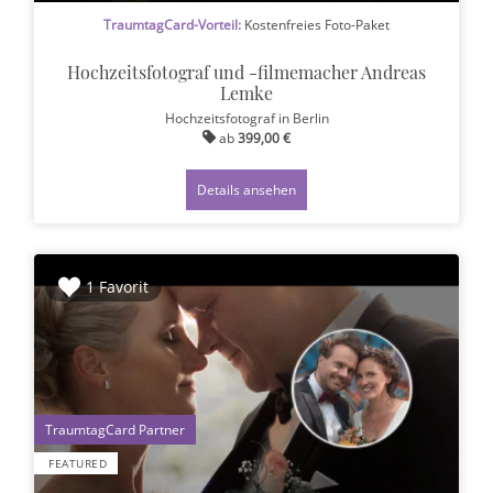
TraumtagCard-Vorteil:
Kostenfreies Foto-Paket
Hochzeitsfotograf und -filmemacher Andreas
Lemke
Hochzeitsfotograf
in Berlin
ab
399,00 €
Details ansehen
1 Favorit
1
FEATURED