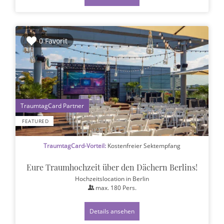
0 Favorit
1
FEATURED
TraumtagCard-Vorteil:
Kostenfreier Sektempfang
Eure Traumhochzeit über den Dächern Berlins!
Hochzeitslocation
in Berlin
max.
180
Pers.
Details ansehen