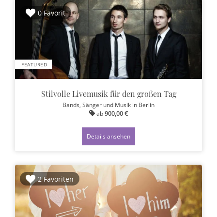
0 Favorit
FEATURED
Stilvolle Livemusik für den großen Tag
Bands, Sänger und Musik
in Berlin
ab
900,00 €
Details ansehen
2 Favoriten