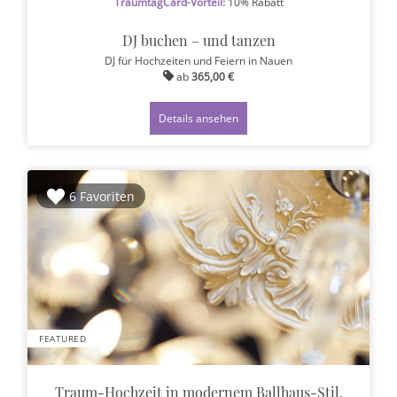
TraumtagCard-Vorteil:
10% Rabatt
DJ buchen – und tanzen
DJ für Hochzeiten und Feiern
in Nauen
ab
365,00 €
Details ansehen
6 Favoriten
FEATURED
Traum-Hochzeit in modernem Ballhaus-Stil.