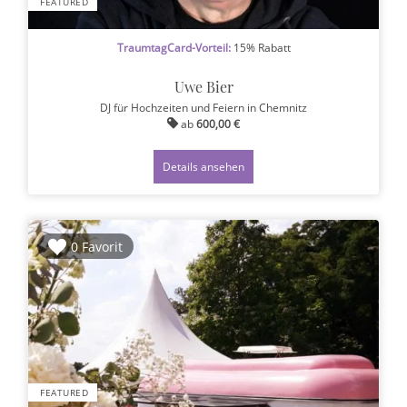
FEATURED
TraumtagCard-Vorteil:
15% Rabatt
Uwe Bier
DJ für Hochzeiten und Feiern
in Chemnitz
ab
600,00 €
Details ansehen
0 Favorit
FEATURED