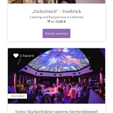
„Zuckertusch“ – Foodtruck
Catering und Partyservice
in Chemnitz
ab
15,00 €
Details ansehen
0 Favorit
FEATURED
Deine Hochzeitsfeier unterm Sternenhimmel