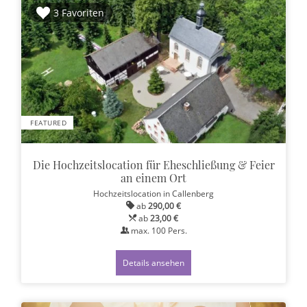
3 Favoriten
FEATURED
Die Hochzeitslocation für Eheschließung & Feier
an einem Ort
Hochzeitslocation
in Callenberg
ab
290,00 €
ab
23,00 €
max.
100
Pers.
Details ansehen