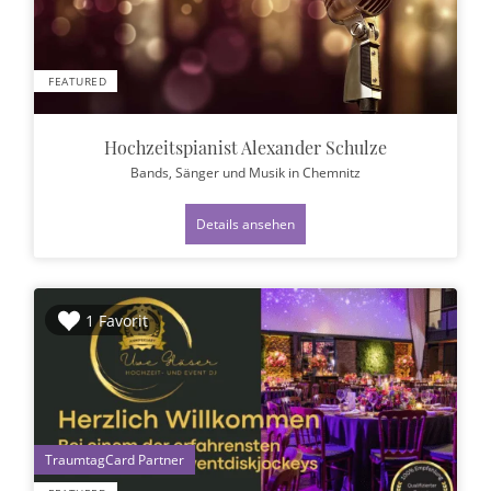
FEATURED
Hochzeitspianist Alexander Schulze
Bands, Sänger und Musik
in Chemnitz
Details ansehen
1 Favorit
1