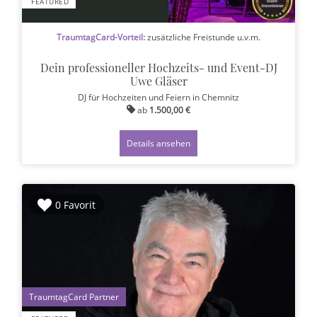
FEATURED
TraumtagCard-Vorteil:
zusätzliche Freistunde u.v.m.
Dein professioneller Hochzeits- und Event-DJ
Uwe Gläser
DJ für Hochzeiten und Feiern
in Chemnitz
ab
1.500,00 €
Details ansehen
0 Favorit
1