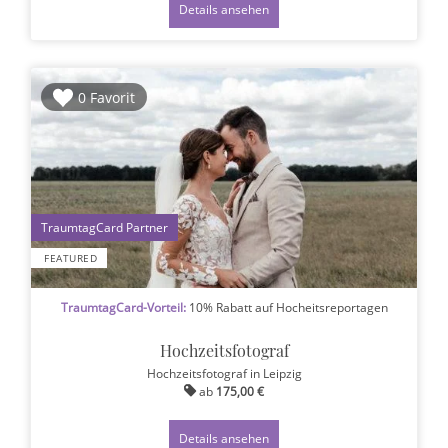
Details ansehen
0 Favorit
1
FEATURED
TraumtagCard-Vorteil:
10% Rabatt auf Hocheitsreportagen
Hochzeitsfotograf
Hochzeitsfotograf
in Leipzig
ab
175,00 €
Details ansehen