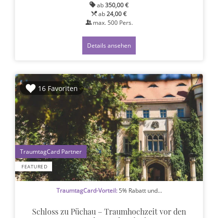
ab
350,00 €
ab
24,00 €
max.
500
Pers.
Details ansehen
16 Favoriten
1
FEATURED
TraumtagCard-Vorteil:
5% Rabatt und...
Schloss zu Püchau – Traumhochzeit vor den