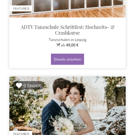
FEATURED
ADTV Tanzschule Schrittfest: Hochzeits- &
Crashkurse
Tanzschulen
in Leipzig
ab
49,00 €
Details ansehen
0 Favorit
FEATURED