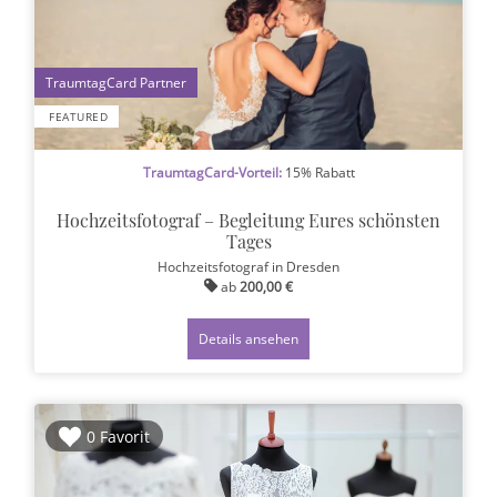
1
FEATURED
TraumtagCard-Vorteil:
15% Rabatt
Hochzeitsfotograf – Begleitung Eures schönsten
Tages
Hochzeitsfotograf
in Dresden
ab
200,00 €
Details ansehen
0 Favorit