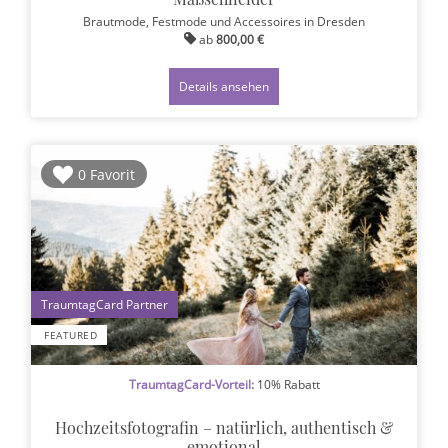
Brautmode, Festmode und Accessoires
in Dresden
ab
800,00 €
Details ansehen
0 Favorit
1
FEATURED
TraumtagCard-Vorteil:
10% Rabatt
Hochzeitsfotografin – natürlich, authentisch &
emotional