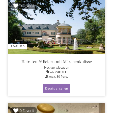
0 Favorit
FEATURED
Heiraten & Feiern mit Märchenkulisse
Hochzeitslocation
ab
250,00 €
max.
80
Pers.
Details ansehen
0 Favorit