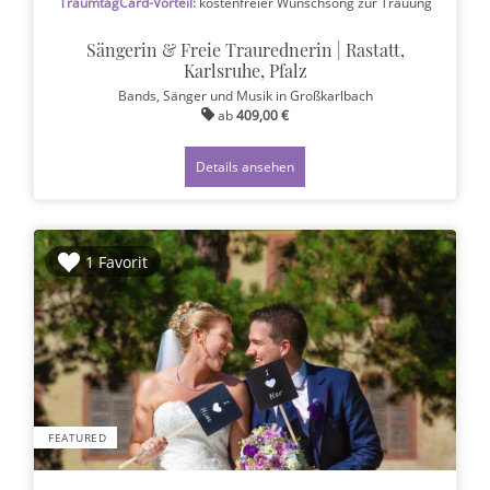
TraumtagCard-Vorteil:
kostenfreier Wunschsong zur Trauung
Sängerin & Freie Traurednerin | Rastatt,
Karlsruhe, Pfalz
Bands, Sänger und Musik
in Großkarlbach
ab
409,00 €
Details ansehen
1 Favorit
FEATURED