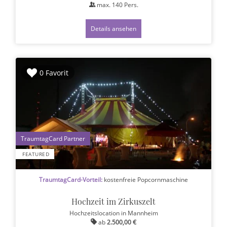
max.
140
Pers.
Details ansehen
0 Favorit
1
FEATURED
TraumtagCard-Vorteil:
kostenfreie Popcornmaschine
Hochzeit im Zirkuszelt
Hochzeitslocation
in Mannheim
ab
2.500,00 €