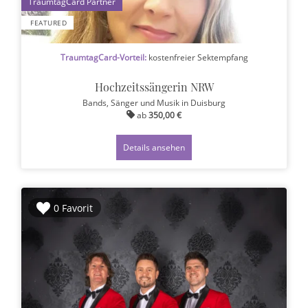
1
FEATURED
TraumtagCard-Vorteil:
kostenfreier Sektempfang
Hochzeitssängerin NRW
Bands, Sänger und Musik
in Duisburg
ab
350,00 €
Details ansehen
0 Favorit