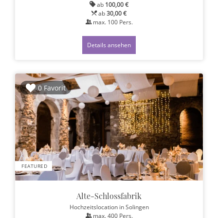
ab
100,00 €
ab
30,00 €
max.
100
Pers.
Details ansehen
0 Favorit
FEATURED
Alte-Schlossfabrik
Hochzeitslocation
in Solingen
max.
400
Pers.