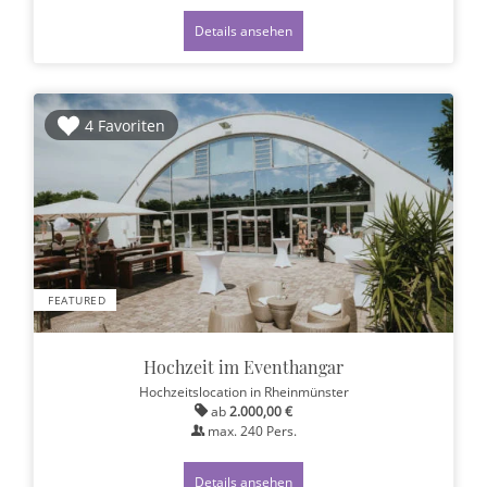
Details ansehen
4 Favoriten
FEATURED
Hochzeit im Eventhangar
Hochzeitslocation
in Rheinmünster
ab
2.000,00 €
max.
240
Pers.
Details ansehen